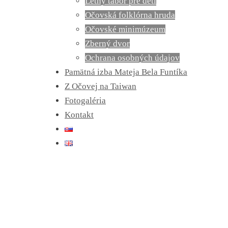
Letný tábor pre deti
Očovská folklórna hruda
Očovské minimúzeum
Zberný dvor
Ochrana osobných údajov
Pamätná izba Mateja Bela Funtíka
Z Očovej na Taiwan
Fotogaléria
Kontakt