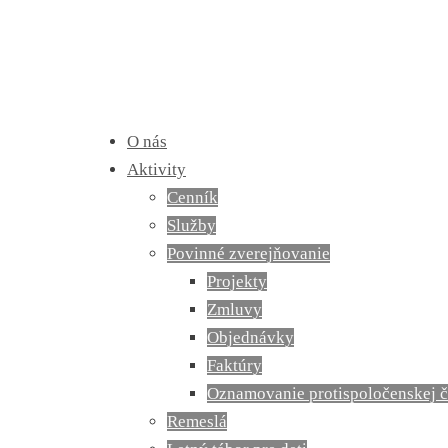
O nás
Aktivity
Cenník
Služby
Povinné zverejňovanie
Projekty
Zmluvy
Objednávky
Faktúry
Oznamovanie protispoločenskej č
Remeslá